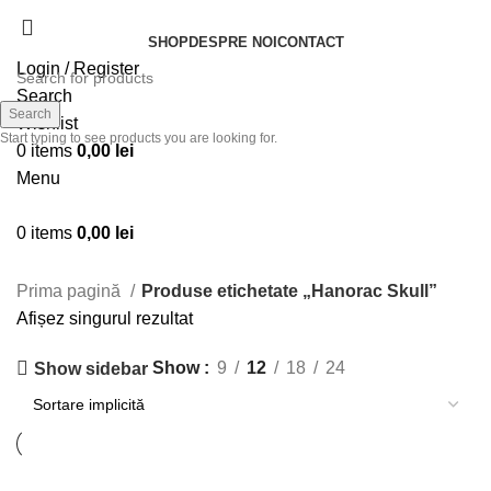
SHOP
DESPRE NOI
CONTACT
Login / Register
Search
Search
Wishlist
Start typing to see products you are looking for.
0
items
0,00
lei
Menu
0
items
0,00
lei
Categories
Prima pagină
Produse etichetate „Hanorac Skull”
Afișez singurul rezultat
Show
9
12
18
24
Show sidebar